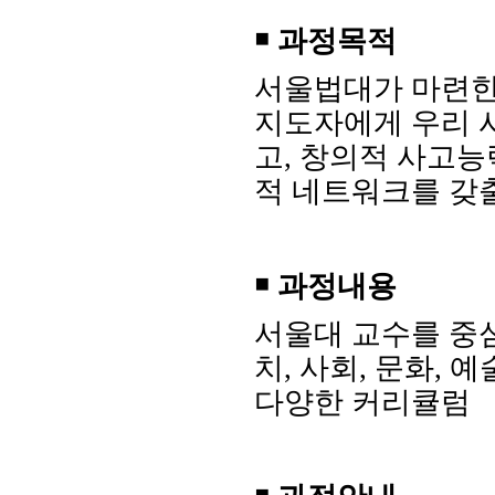
￭
과정목적
서울법대가 마련
지도자에게 우리 
고
,
창의적 사고능
적 네트워크를 갖
￭
과정내용
서울대 교수를 중
치
,
사회
,
문화
,
예
다양한 커리큘럼