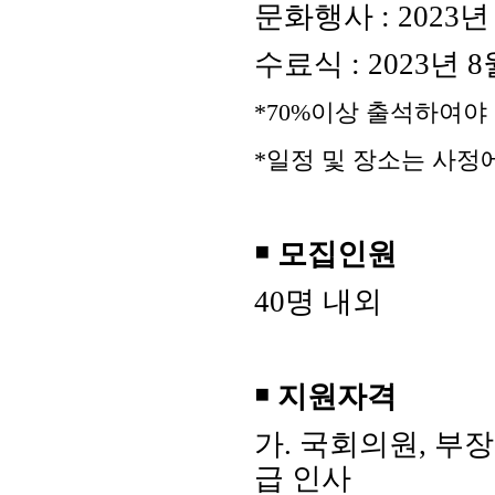
문화행사
: 2023
수료식
: 2023
년
8
*70%
이상 출석하여야
*
일정 및 장소는 사정
￭
모집인원
40
명 내외
￭
지원자격
가
.
국회의원
,
부장
급 인사