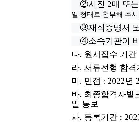
②​
사진
2
매
또는
일 형태로 첨부해 주
③​
재직증명서 
④​
소속기관이 
다
.
원서접수 기간
라
.
서류전형 합격
마
.
면접
: 2022
년
바
.
최종합격자발
일 통보
사
.
등록기간
: 202