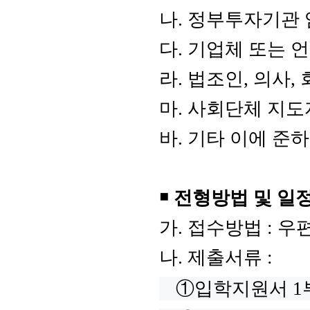
나
.
정부투자기관 
다
.
기업체 또는 언
라
.
법조인
,
의사
,
마
.
사회단체 지도
바
.
기타 이에 준하
￭
전형방법 및 일
가
.
접수방법
:
우편
나
.
제출서류
:
​①​
입학지원서
1