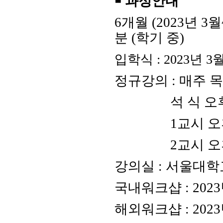
￭
과정안내
6
개월
(2023
년
3
월
분
(
학기 중
)
입학식
: 2023
년
3
정규강의
:
매주 
석 식 오
1
교시 오
2
교시 오
강의실
:
서울대학
국내워크샵
: 2023
해외워크샵
: 2023