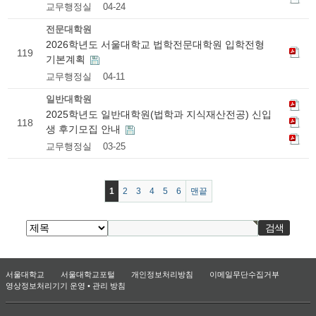
교무행정실
04-24
전문대학원
2026학년도 서울대학교 법학전문대학원 입학전형
119
기본계획
교무행정실
04-11
일반대학원
2025학년도 일반대학원(법학과 지식재산전공) 신입
118
생 후기모집 안내
교무행정실
03-25
1
2
3
4
5
6
맨끝
서울대학교
서울대학교포털
개인정보처리방침
이메일무단수집거부
영상정보처리기기 운영 • 관리 방침