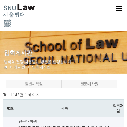
입학게시판
법학의 전당 서울법대 방문을 환영합니다
게시판
입학게시판
일반대학원
전문대학원
Total 142건
1 페이지
첨부파
번호
제목
일
전문대학원