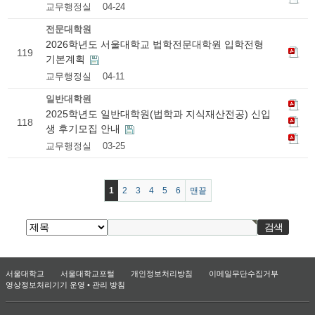
교무행정실
04-24
전문대학원
2026학년도 서울대학교 법학전문대학원 입학전형
119
기본계획
교무행정실
04-11
일반대학원
2025학년도 일반대학원(법학과 지식재산전공) 신입
118
생 후기모집 안내
교무행정실
03-25
1
2
3
4
5
6
맨끝
서울대학교
서울대학교포털
개인정보처리방침
이메일무단수집거부
영상정보처리기기 운영 • 관리 방침