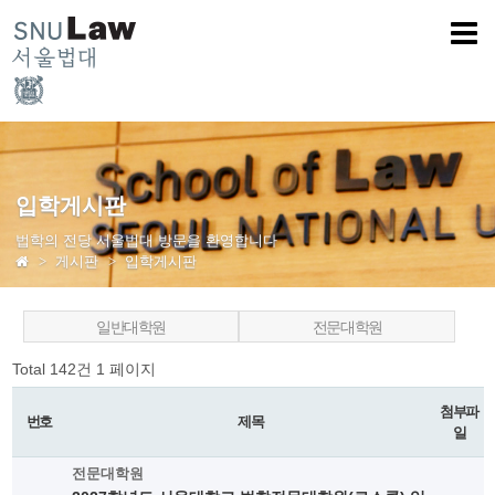
입학게시판
법학의 전당 서울법대 방문을 환영합니다
게시판
입학게시판
일반대학원
전문대학원
Total 142건
1 페이지
첨부파
번호
제목
일
전문대학원