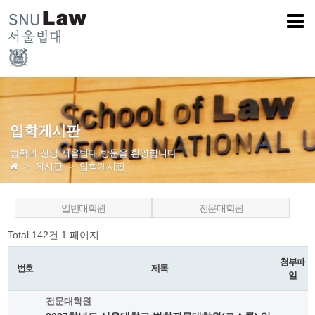
입학게시판
법학의 전당 서울법대 방문을 환영합니다
게시판
입학게시판
일반대학원
전문대학원
Total 142건
1 페이지
첨부파
번호
제목
일
전문대학원