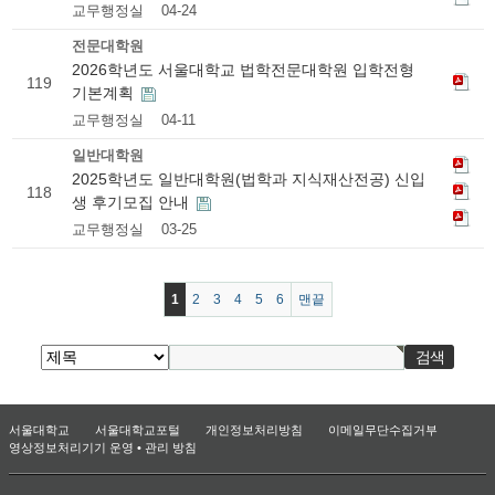
교무행정실
04-24
전문대학원
2026학년도 서울대학교 법학전문대학원 입학전형
119
기본계획
교무행정실
04-11
일반대학원
2025학년도 일반대학원(법학과 지식재산전공) 신입
118
생 후기모집 안내
교무행정실
03-25
1
2
3
4
5
6
맨끝
서울대학교
서울대학교포털
개인정보처리방침
이메일무단수집거부
영상정보처리기기 운영 • 관리 방침