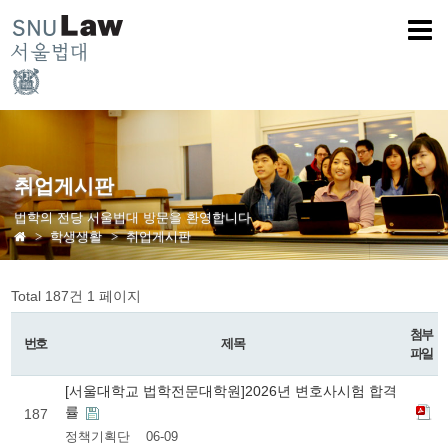
취업게시판
법학의 전당 서울법대 방문을 환영합니다
학생생활
취업게시판
Total 187건
1 페이지
첨부
번호
제목
파일
[서울대학교 법학전문대학원]2026년 변호사시험 합격
률
187
정책기획단
06-09