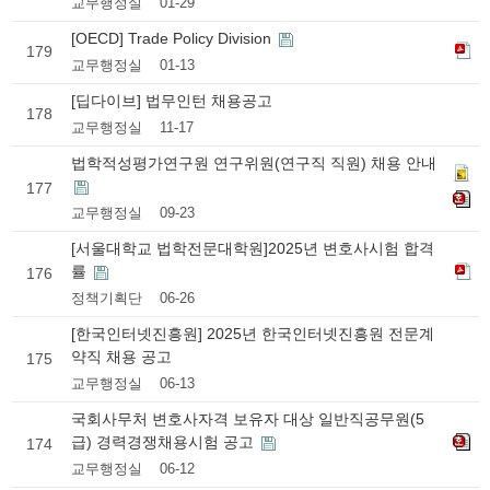
교무행정실
01-29
[OECD] Trade Policy Division
179
교무행정실
01-13
[딥다이브] 법무인턴 채용공고
178
교무행정실
11-17
법학적성평가연구원 연구위원(연구직 직원) 채용 안내
177
교무행정실
09-23
[서울대학교 법학전문대학원]2025년 변호사시험 합격
률
176
정책기획단
06-26
[한국인터넷진흥원] 2025년 한국인터넷진흥원 전문계
약직 채용 공고
175
교무행정실
06-13
국회사무처 변호사자격 보유자 대상 일반직공무원(5
급) 경력경쟁채용시험 공고
174
교무행정실
06-12