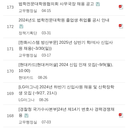
법학전문대학원협의회 사무국장 채용 공고
173
교무행정실
04-15
2024년도 법학전문대학원 졸업생 취업률 공시 안내
172
정책기획단
03-31
[한화시스템 방산부문] 2025년 상반기 학/석사 신입사
원 채용(~3/30(일))
171
교무행정실
03-17
[현대카드|현대커머셜] 2024 신입 인재 모집(~9/9(월),
10:00)
170
현대카드
08-26
[LG마그나] 2024년 하반기 신입사원 채용 및 산학장학
생 모집 (~9/27, 21시)
169
LG마그나
08-26
[경찰청 국가수사본부]24년 제14기 변호사 경력경쟁채
용
168
교무행정실
07-03