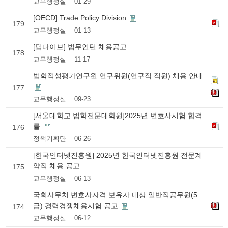
교무행정실
01-29
[OECD] Trade Policy Division
179
교무행정실
01-13
[딥다이브] 법무인턴 채용공고
178
교무행정실
11-17
법학적성평가연구원 연구위원(연구직 직원) 채용 안내
177
교무행정실
09-23
[서울대학교 법학전문대학원]2025년 변호사시험 합격
률
176
정책기획단
06-26
[한국인터넷진흥원] 2025년 한국인터넷진흥원 전문계
약직 채용 공고
175
교무행정실
06-13
국회사무처 변호사자격 보유자 대상 일반직공무원(5
급) 경력경쟁채용시험 공고
174
교무행정실
06-12