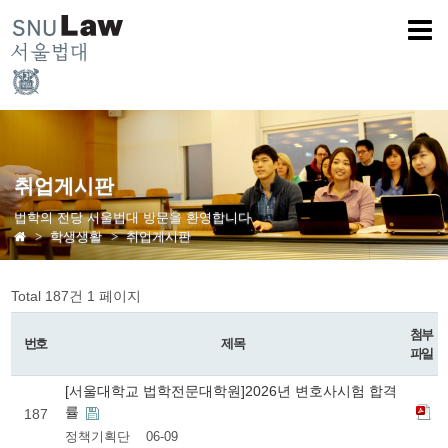
취업게시판
법학의 전당 서울법대 방문을 환영합니다
학생생활
취업게시판
Total 187건
1 페이지
첨부
번호
제목
파일
[서울대학교 법학전문대학원]2026년 변호사시험 합격
률
187
정책기획단
06-09