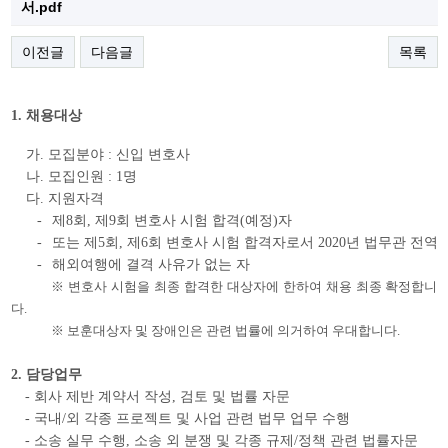
서.pdf
이전글
다음글
목록
1.
채용대상
가
.
모집분야
:
신입 변호사
나
.
모집인원
: 1
명
다
.
지원자격
-
제
8
회
,
제
9
회 변호사 시험 합격
(
예정
)
자
-
또는 제
5
회
,
제
6
회 변호사 시험 합격자로서
2020
년 법무관 전역
-
해외여행에 결격 사유가 없는 자
※ 변호사 시험을 최종 합격한 대상자에 한하여 채용 최종 확정합니
다
.
※ 보훈대상자 및 장애인은 관련 법률에 의거하여 우대합니다
.
2.
담당업무
-
회사 제반 계약서 작성
,
검토 및 법률 자문
-
국내
/
외 각종 프로젝트 및 사업 관련 법무 업무 수행
-
소송 실무 수행
,
소송 외 분쟁 및 각종 규제
/
정책 관련 법률자문