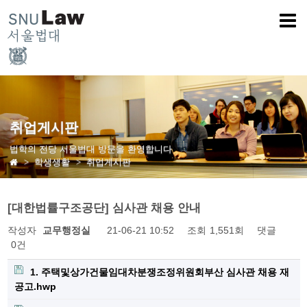
취업게시판
법학의 전당 서울법대 방문을 환영합니다
학생생활
취업게시판
[대한법률구조공단] 심사관 채용 안내
작성자
교무행정실
21-06-21 10:52
조회
1,551회
댓글
0건
1. 주택및상가건물임대차분쟁조정위원회부산 심사관 채용 재
공고.hwp