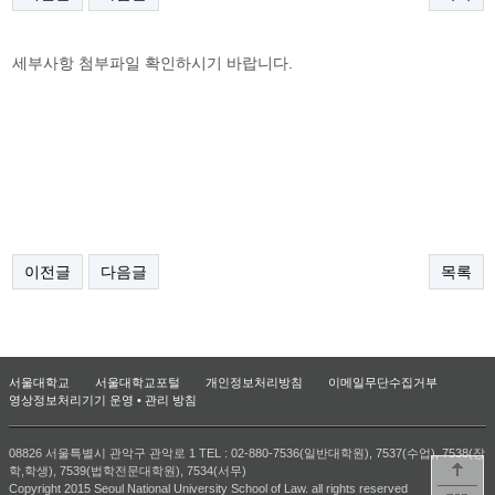
세부사항 첨부파일 확인하시기 바랍니다.
이전글
다음글
목록
서울대학교
서울대학교포털
개인정보처리방침
이메일무단수집거부
영상정보처리기기 운영 • 관리 방침
08826 서울특별시 관악구 관악로 1 TEL : 02-880-7536(일반대학원), 7537(수업), 7538(장
학,학생), 7539(법학전문대학원), 7534(서무)
Copyright 2015 Seoul National University School of Law. all rights reserved