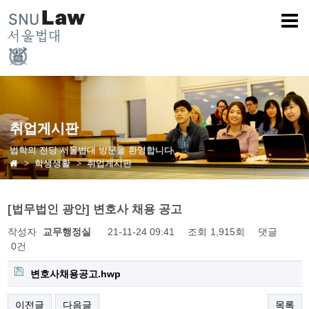
취업게시판
법학의 전당 서울법대 방문을 환영합니다
학생생활
취업게시판
[법무법인 광안] 변호사 채용 공고
작성자
교무행정실
21-11-24 09:41
조회
1,915회
댓글
0건
변호사채용공고.hwp
이전글
다음글
목록