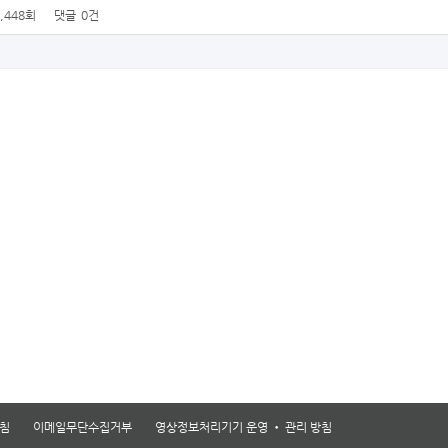
1,448회
댓글
0건
침
이메일무단수집거부
영상정보처리기기 운영 • 관리 방침