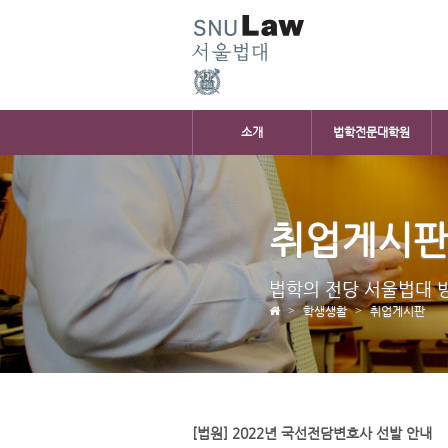
소개
법학전문대학원
취업게시
법학의 전당 서울법대 
학생생활
취업게시판
[법원] 2022년 국선전담변호사 선발 안내