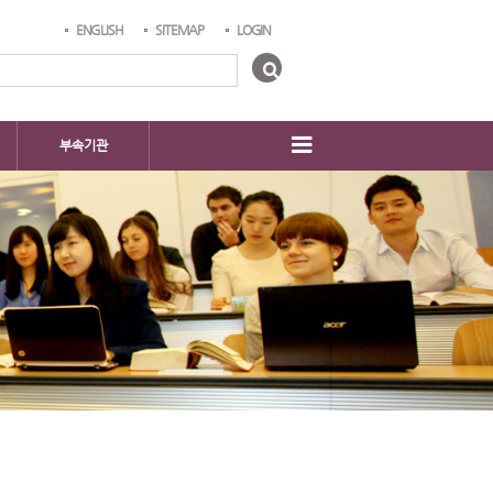
ENGLISH
SITEMAP
LOGIN
부속기관