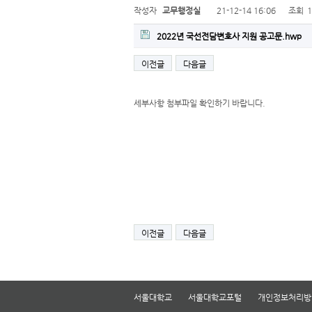
작성자
교무행정실
21-12-14 16:06
조회
2022년 국선전담변호사 지원 공고문.hwp
이전글
다음글
세부사항 첨부파일 확인하기 바랍니다.
이전글
다음글
서울대학교
서울대학교포털
개인정보처리방