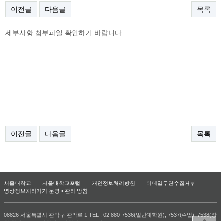
이전글
다음글
목록
세부사항 첨부파일 확인하기 바랍니다.
이전글
다음글
목록
서울대학교
서울대학교포털
개인정보처리방침
이메일무단수집거부
영상정보처리기기 운영 • 관리 방침
08826 서울특별시 관악구 관악로 1 TEL : 02-880-7536(일반대학원), 7537(수업), 7538(장