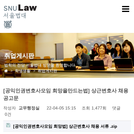
취업게시판
법학의 전당 서울법대 방문을 환영합니다
학생생활
취업게시판
[공익인권변호사모임 희망을만드는법] 상근변호사 채용
공고문
작성자
교무행정실
22-04-05 15:15
조회
1,477회
댓글
0건
[공익인권변호사모임 희망법] 상근변호사 채용 서류 .zip