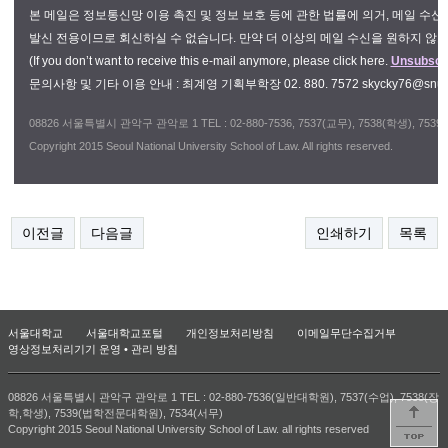
본 메일은 정보통신망 이용 촉진 및 정보 보호 등에 관한 법률에 의거, 메일 수
발신 전용이므로 회신하실 수 없습니다. 만약 더 이상의 메일 수신을 원하지 않
(If you don’t want to receive this e-mail anymore, please click here.
Unsubscri
문의사항 및 기타 이용 안내 : 최계영 기획부학장 02. 880. 7572 skycky76
@snu.
​08826 서울특별시 관악구 관악로 1 TEL : 02-880-7536, 7537(교무), 7538(학생), 7
Copyright 2015 Seoul National University School of Law. All rights reserved.
이전글
다음글
인쇄하기
목록
서울대학교
서울대학교포털
개인정보처리방침
이메일무단수집거부
영상정보처리기기 운영 • 관리 방침
08826 서울특별시 관악구 관악로 1 TEL : 02-880-7536(일반대학원), 7537(수업), 7538(장
학,학생), 7539(법학전문대학원), 7534(서무)
Copyright 2015 Seoul National University School of Law. all rights reserved