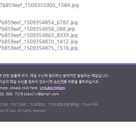
에 관한 법률에 의거, 메일 수신에 동의하신 분에게만 발송되는 메일입니다.
 이상의 메일 수신을 원하지 않으시면
수신거부
버튼을 클릭하십시오.
ymore, please click here.
Unsubscription
)
880. 7576 kjlee21c
@gmail.com
-7536, 7537(교무), 7538(학생), 7539(법학전문대학원), 7534(서무)
l of Law. All rights reserved.