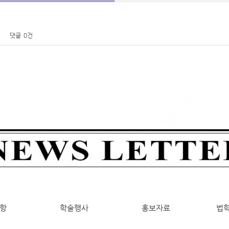
회
댓글
0건
항
학술행사
홍보자료
법