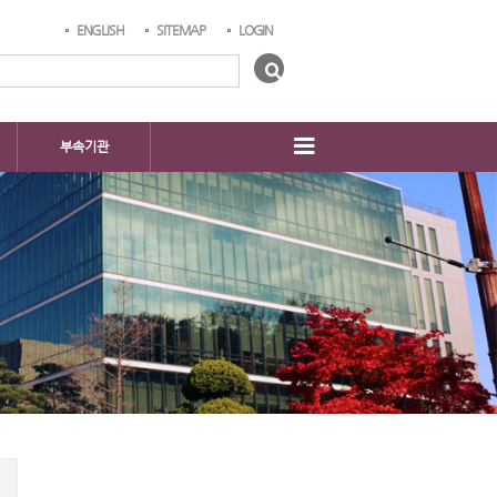
ENGLISH
SITEMAP
LOGIN
부속기관