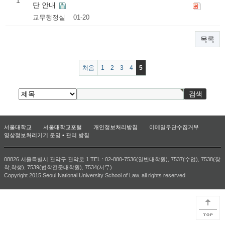
1
단 안내
교무행정실
01-20
목록
처음
1
2
3
4
5
서울대학교
서울대학교포털
개인정보처리방침
이메일무단수집거부
영상정보처리기기 운영 • 관리 방침
08826 서울특별시 관악구 관악로 1 TEL : 02-880-7536(일반대학원), 7537(수업), 7538(장
학,학생), 7539(법학전문대학원), 7534(서무)
Copyright 2015 Seoul National University School of Law. all rights reserved