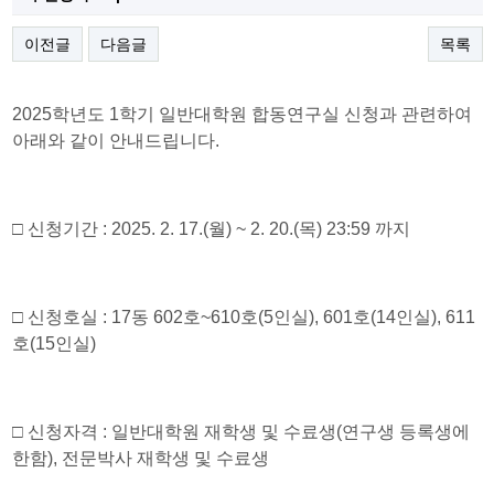
이전글
다음글
목록
2025
학년도
1
학기 일반대학원 합동연구실 신청과 관련하여
아래와 같이 안내드립니다
.
□
신청기간
: 2025. 2. 17.(
월
) ~ 2. 20.(
목
) 23:59
까지
□
신청호실
: 17
동
602
호
~610
호
(5
인실
), 601
호
(14
인실
), 611
호
(15
인실
)
□
신청자격
:
일반대학원 재학생 및 수료생
(
연구생 등록생에
한함
),
전문박사 재학생 및 수료생