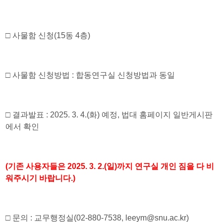
​□
사물함 신청
(15
동
4
층
)
□
사물함 신청방법
:
합동연구실 신청방법과 동일
□
결과발표
: 2025. 3. 4.(
화
)
예정
,
법대 홈페이지 일반게시판
에서 확인
(
기존 사용자들은
2025. 3. 2.(
일
)
까지 연구실 개인 짐을 다 비
워주시기 바랍니다
.)
□
문의
:
교무행정실
(02-880-7538, leeym@snu.ac.kr)