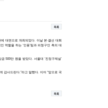
목록
만에 대면으로 개최되었다
.
이날 본
·
결선 대회
리인 역할을 하는
‘
인용
’
팀과 피청구인 측의 대
 상금
500
만 원을 받았다
.
서울대
‘
진정구제설
’
에게 감사드린다
.”
라고 말했다
.
이어
“
앞으로 국
목록