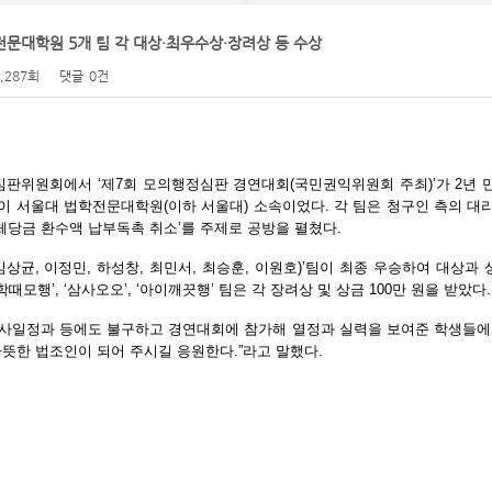
문대학원 5개 팀 각 대상·최우수상·장려상 등 수상
2,287회
댓글
0건
정심판위원회에서
‘
제
7
회 모의행정심판 경연대회
(
국민권익위원회 주최
)’
가
2
년 
팀이 서울대 법학전문대학원
(
이하 서울대
)
소속이었다
.
각 팀은 청구인 측의 대
체당금 환수액 납부독촉 취소
’
를 주제로 공방을 펼쳤다
.
김상균
,
이정민
,
하성창
,
최민서
,
최승훈
,
이원호
)’
팀이 최종 우승하여 대상과
학때모행
’, ‘
삼사오오
’, ‘
아이깨끗행
’
팀은 각 장려상 및 상금
100
만 원을 받았다
.
학사일정과 등에도 불구하고 경연대회에 참가해 열정과 실력을 보여준 학생들
따뜻한 법조인이 되어 주시길 응원한다
.”
라고 말했다
.