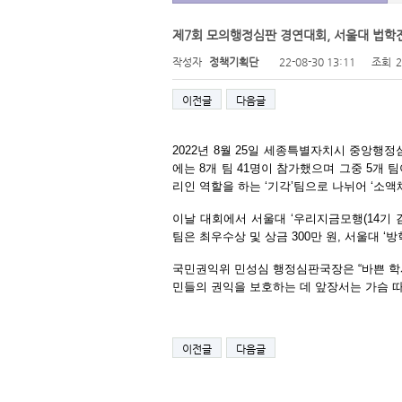
제7회 모의행정심판 경연대회, 서울대 법학전
작성자
정책기획단
22-08-30 13:11
조회
이전글
다음글
2022
년
8
월
25
일 세종특별자치시 중앙행
에는
8
개 팀
41
명이 참가했으며 그중
5
개 
리인 역할을 하는
‘
기각
’
팀으로 나뉘어
‘
소액
이날 대회에서 서울대
‘
우리지금모행
(14
기 
팀은 최우수상 및 상금
300
만 원
,
서울대
‘
방
국민권익위 민성심 행정심판국장은
“
바쁜 
민들의 권익을 보호하는 데 앞장서는 가슴 
이전글
다음글