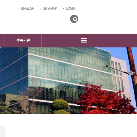
ENGLISH
SITEMAP
LOGIN
부속기관