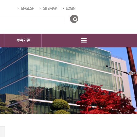
ENGLISH
SITEMAP
LOGIN
부속기관