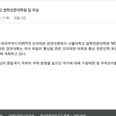
학교 법학전문대학원 팀 우승
2,171회
댓글
0건
 세계무역기구
(WTO)
모의재판 경연대회에서 서울대학교 법학전문대학원
'MO
판 경연대회는 국내 유일의 통상법 관련 모의재판 대회로 통상 전문인력 육
께 개최하고 있다
.
상의 중립국이 국제적 무력 분쟁을 일으킨 국가에 대해 수량제한 등 무역조치
침
이메일무단수집거부
영상정보처리기기 운영 • 관리 방침