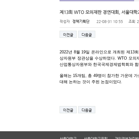
제13회 WTO 모의재판 경연대회, 서울대
작성자
정책기획단
22-08-31 10:55
조회
이전글
다음글
2022
년
8
월
19
일 온라인으로 개최된 제
13
회
상자원부 장관상을 수상하였다
. WTO
모의재
산업통상자원부와 한국국제경제법학회와 함
올해는
15
개팀
,
총
49
명이 참가한 가운데 가
대해 논하는 것이 주된 논점이었다
.
이전글
다음글
서울대학교
서울대학교포털
개인정보처리방