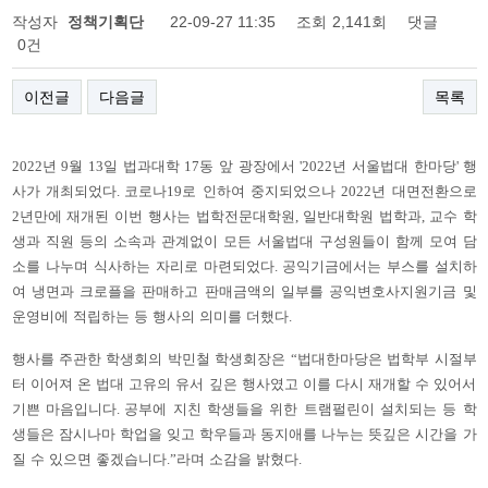
작성자
정책기획단
22-09-27 11:35
조회
2,141회
댓글
0건
이전글
다음글
목록
2022
년
9
월
13
일 법과대학
17
동 앞 광장에서
'2022
년 서울법대 한마당
'
행
사가 개최되었다
.
코로나
19
로 인하여 중지되었으나
2022
년 대면전환으로
2
년만에 재개된 이번 행사는 법학전문대학원
,
일반대학원 법학과
,
교수 학
생과 직원 등의 소속과 관계없이 모든 서울법대 구성원들이 함께 모여 담
소를 나누며 식사하는 자리로 마련되었다
.
공익기금에서는 부스를 설치하
여 냉면과 크로플을 판매하고 판매금액의 일부를 공익변호사지원기금 및
운영비에 적립하는 등 행사의 의미를 더했다
.
행사를 주관한 학생회의 박민철 학생회장은
“
법대한마당은 법학부 시절부
터 이어져 온 법대 고유의 유서 깊은 행사였고 이를 다시 재개할 수 있어서
기쁜 마음입니다
.
공부에 지친 학생들을 위한 트램펄린이 설치되는 등 학
생들은 잠시나마 학업을 잊고 학우들과 동지애를 나누는 뜻깊은 시간을 가
질 수 있으면 좋겠습니다
.”
라며 소감을 밝혔다
.