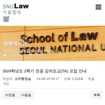
장학게시판
법학의 전당 서울법대 방문을 환영합니다
게시판
장학게시판
2024학년도 2학기 전공 강의조교(TA) 모집 안내
작성자
교무행정실
24-08-19 09:17
조회
2,524회
댓글
0건
이전글
다음글
목록