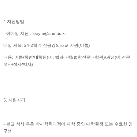
4
지원방법
-
: leeym@snu.ac.kr
이메일 지원
: 24-2
(
)
메일 제목
학기 전공강의조교 지원
이름
:
/
/
(
:
/
)/
(
:
내용
이름
학번
대학원
예
법과대학
법학전문대학원
과정
예
전문
/
/
)
석사
석사
박사
5.
지원자격
-
본교 석사 혹은 박사학위과정에 재학 중인 대학원생 또는 수료한 연
구생