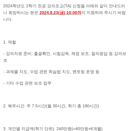
2024
2
(TA)
학년도
학기 전공 강의조교
신청을 아래와 같이 안내드리
2024.8.23(
) 10:00
니 희망하시는 분은
금
까
지 지원하여 주시기 바랍
.
니다
1.
역할
-
,
,
,
,
강의자료 준비
출결확인
시험감독
채점 보조
질의응답 등 강의보
조
-
,
,
과제물 지도
수업 관련 학습법 지도
멘토링 운영 등
-
기타 수업 관련 보조 업무
2.
:
7.5
(
30
,
180
)
복무시간
주
시간
월
시간
학기 총
시간
3.
(
): 240
(=40
×6
)
개인별 지급액
학기 단위
만원
만원
개월