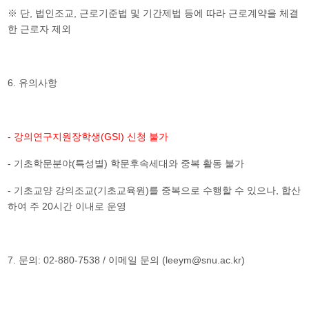
,
,
※
단
법인조교
근로기준법 및 기간제법 등에 따라 근로계약을 체결
한 근로자 제외
6.
유의사항
-
(GSI)
강의연구지원장학생
신청 불가
-
(
)
기초학문분야
특성별
학문후속세대와 중복 활동 불가
-
(
)
,
기초교양 강의조교
기초교육원
를 중복으로 수행할 수 있으나
합산
20
하여 주
시간 이내로 운영
7.
: 02-880-7538 /
(leeym@snu.ac.kr)
문의
이메일 문의
​