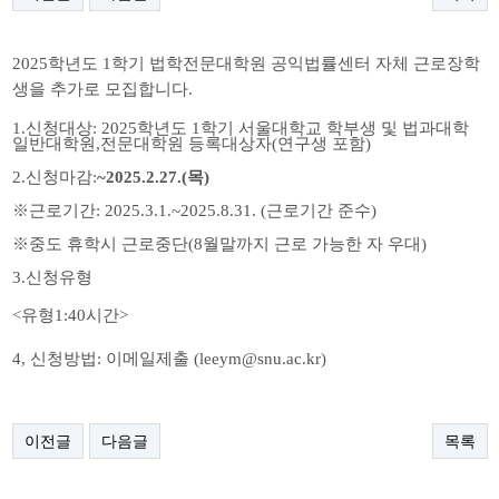
2025
학년도
1
학기 법학전문대학원 공익법률센터 자체 근로장학
생을 추가로 모집합니다.
1.
신청대상
: 2025
학년도
1
학기 서울대학교 학부생 및 법과대학
일반대학원
,
전문대학원 등록대상자
(
연구생 포함
)
2.
신청마감
:
~2025.2.27.(목
)
※
근로기간
: 2025.3.1.~2025.8.31. (
근로기간 준수
)
※
중도 휴학시 근로중단
(8
월말까지 근로 가능한 자 우대
)
3.
신청유형
<유형1:40시간>
4, 신청방법: 이메일제출 (leeym@snu.ac.kr)
이전글
다음글
목록