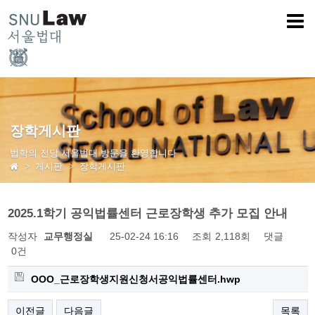
장학게시판
법학의 전당 서울법대 방문을 환영합니다
게시판
장학게시판
2025.1학기 공익법률센터 근로장학생 추가 모집 안내
작성자
교무행정실
25-02-24 16:16
조회
2,118회
댓글
0건
OOO_근로장학생지원신청서공익법률센터.hwp
이전글
다음글
목록