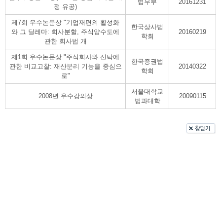
법무부
20161231
정 유공)
제7회 우수논문상 "기업재편의 활성화
한국상사법
와 그 딜레마: 회사분할, 주식양수도에
20160219
학회
관한 회사법 개
제1회 우수논문상 "주식회사와 신탁에
한국증권법
관한 비교고찰: 재산분리 기능을 중심으
20140322
학회
로"
서울대학교
2008년 우수강의상
20090115
법과대학