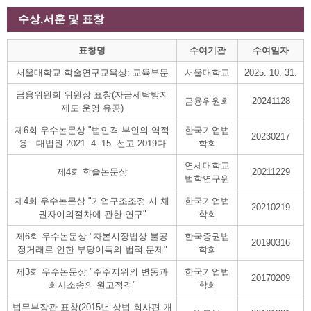
수상,서훈 및 표창
표창명
수여기관
수여일자
서울대학교 학술연구교육상: 교육부문
서울대학교
2025. 10. 31.
금융위원회 위원장 표창(자금세탁방지
금융위원회
20241128
제도 운영 유공)
제6회 우수논문상 "법인격 부인의 역적
한국기업법
20230217
용 - 대법원 2021. 4. 15. 선고 2019다
학회
연세대학교
제4회 학술논문상
20211229
법학연구원
제4회 우수논문상 "기업구조조정 시 채
한국기업법
20210219
권자이의절차에 관한 연구"
학회
제6회 우수논문상 "자본시장법상 불공
한국증권법
20190316
정거래로 인한 부당이득의 법적 문제"
학회
제3회 우수논문상 "주주지위의 변동과
한국기업법
20170209
회사소송의 원고적격"
학회
법무부장관 표창(2015년 상법 회사편 개