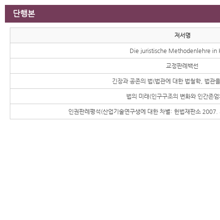
단행본
저서명
Die juristische Methodenlehre in
교정판례백선
긴장과 공존의 법(법관에 대한 법철학, 법관을
법의 미래(인구구조의 변화와 인간존엄
인권판례평석(산업기술연구생에 대한 차별: 헌법재판소 2007. 8.