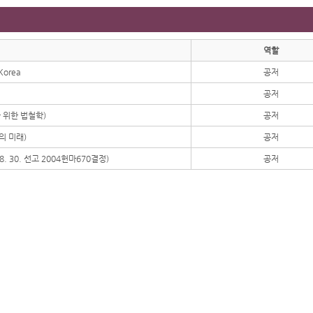
역할
 Korea
공저
공저
 위한 법철학)
공저
의 미래)
공저
 30. 선고 2004헌마670결정)
공저