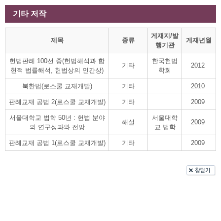
기타 저작
게재지/발
제목
종류
게재년월
행기관
헌법판례 100선 중(헌법해석과 합
한국헌법
기타
2012
헌적 법률해석, 헌법상의 인간상)
학회
북한법(로스쿨 교재개발)
기타
2010
판례교재 공법 2(로스쿨 교재개발)
기타
2009
서울대학교 법학 50년 : 헌법 분야
서울대학
해설
2009
의 연구성과와 전망
교 법학
판례교재 공법 1(로스쿨 교재개발)
기타
2009