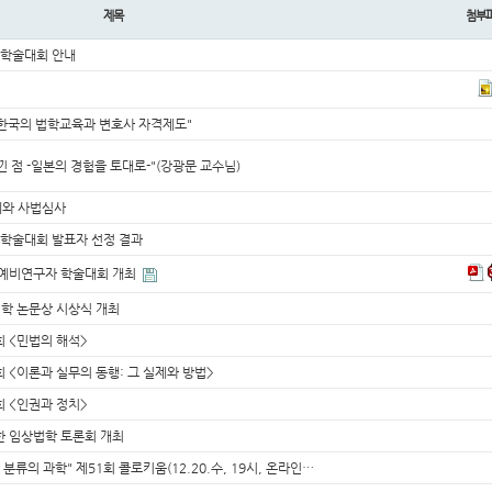
제목
첨부
 학술대회 안내
"한국의 법학교육과 변호사 자격제도"
느낀 점 -일본의 경험을 토대로-"(강광문 교수님)
제와 사법심사
 학술대회 발표자 선정 결과
진예비연구자 학술대회 개최
법학 논문상 시상식 개최
 <민법의 해석>
<이론과 실무의 동행: 그 실제와 방법>
 <인권과 정치>
한 임상법학 토론회 개최
분류의 과학" 제51회 콜로키움(12.20.수, 19시, 온라인…