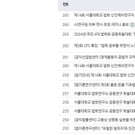
번호
265
제14회 서울대학교 법학 신진예비연구자
264
AI연구원 외부 연사 초청 세미나 홍보
263
2024년 주요 4대 법학회 공동학술대회 
262
제3회 CFS 특강: "법학 공부를 하면서 
261
[공익산업법센터 ]경제활동의 공법적 규
260
제14회 서울대학교 법학 신진예비연구자
259
[참가안내] 제14회 서울대학교 법학 신
258
[법이론연구센터] 제3회 율촌·온율 기초
257
서울대학교 법학연구소 공동연구 학술대회
256
서울대학교 법학연구소 공동연구 학술대회 
255
서울대학교 법학연구소 공동연구 학술대회
254
[공익법률센터] 고용상 성평등 실현을 위
253
[법이론연구센터] "‘위험한 범죄자’와 인간 