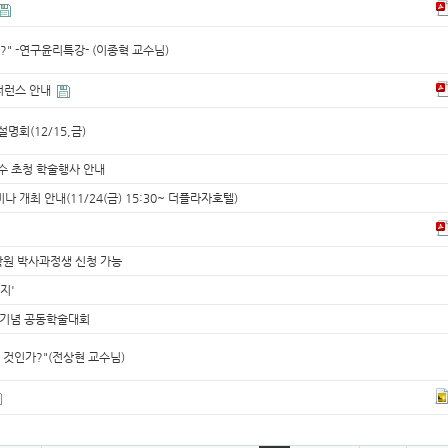
가?" -연구윤리특강- (이종혁 교수님)
퍼런스 안내
회(12/15,금)
교수 초청 학술행사 안내
 개최 안내(11/24(금) 15:30~ 더플라자호텔)
대학원 박사과정생 신청 가능
지'
간 기념 공동학술대회
쓸 것인가?"(전상현 교수님)