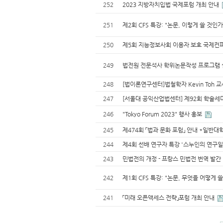
252
2023 지방자치입법 국제포럼 개최 안내
251
제2회 CFS 특강: "논문, 이렇게 쓸 것인
250
제5회 지능정보사회 이용자 보호 국제컨
249
법전원 전문석사 학위논문작성 프로그램 설명
248
[법이론연구센터]법철학자 Kevin Toh 
247
[서울대 공익산업법센터] 제92회 학술세미나
246
"Tokyo Forum 2023" 행사 홍보
245
제474회 「법과 문화 포럼」 안내 *일반
244
제4회 선배 연구자 특강 '스누인의 연구일
243
민법전의 개정 - 프랑스 민법전 번역 발
242
제1회 CFS 특강: "논문, 무엇을 어떻게 
241
「미래 오픈액세스 전략」포럼 개최 안내