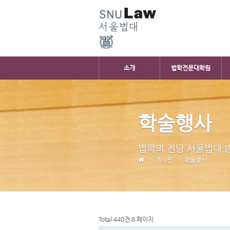
소개
법학전문대학원
학술행사
법학의 전당 서울법대 
게시판
학술행사
Total 440건
8 페이지