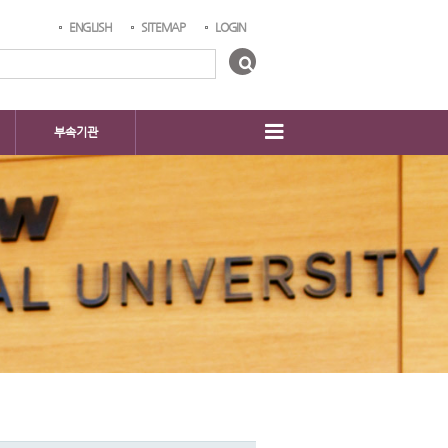
ENGLISH
SITEMAP
LOGIN
부속기관