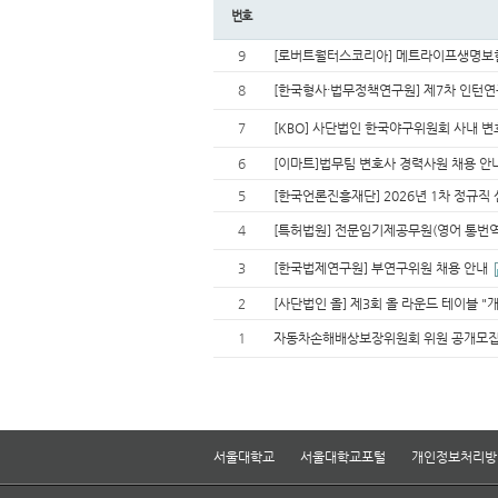
번호
9
[로버트월터스코리아] 메트라이프생명보험(
8
[한국형사·법무정책연구원] 제7차 인턴연
7
[KBO] 사단법인 한국야구위원회 사내 
6
[이마트]법무팀 변호사 경력사원 채용 안
5
[한국언론진흥재단] 2026년 1차 정규직
4
[특허법원] 전문임기제공무원(영어 통번역
3
[한국법제연구원] 부연구위원 채용 안내
2
[사단법인 올] 제3회 올 라운드 테이블 "
1
자동차손해배상보장위원회 위원 공개모집
서울대학교
서울대학교포털
개인정보처리방