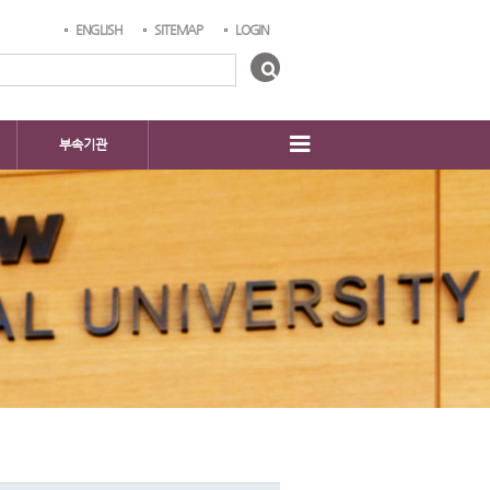
ENGLISH
SITEMAP
LOGIN
부속기관