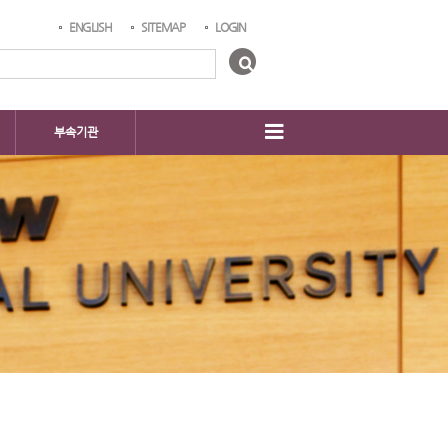
ENGLISH
SITEMAP
LOGIN
부속기관