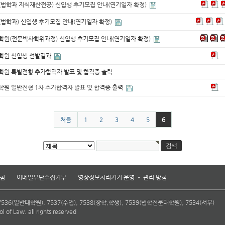
(법학과 지식재산전공) 신입생 후기모집 안내(연기일자 확정)
(법학과) 신입생 후기모집 안내(연기일자 확정)
학원(전문박사학위과정) 신입생 후기모집 안내(연기일자 확정)
대학원 신입생 선발결과
학원 특별전형 추가합격자 발표 및 합격증 출력
학원 일반전형 1차 추가합격자 발표 및 합격증 출력
처음
1
2
3
4
5
6
침
이메일무단수집거부
영상정보처리기기 운영 • 관리 방침
7536(일반대학원), 7537(수업), 7538(장학,학생), 7539(법학전문대학원), 7534(서무)
 of Law. all rights reserved