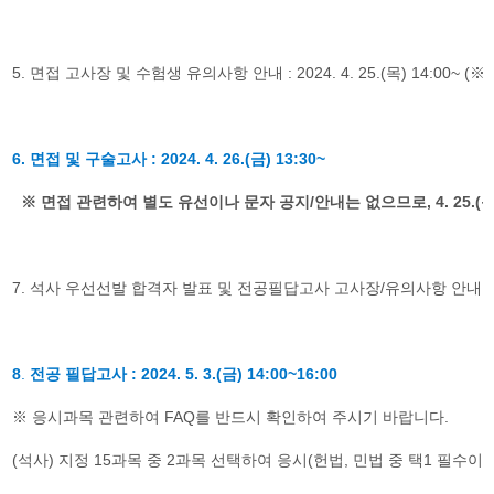
5.
면접 고사장 및 수험생 유의사항 안내
: 2024. 4. 25.(
목
) 14:00~ (
※
6.
면
접 및 구술고사
: 2024. 4. 26.(
금
) 13:30~
※
​ 면접 관련하여 별도 유선이나 문자 공지/안내는 없으므로
, 4. 25.(
7.
석사 우선선발 합격자 발표 및 전공필답고사 고사장
/
유의사항 안내
:
8
.
전공 필답고사
: 2024. 5. 3.(
금
) 14:00~16:00
​※
응시과목 관련하여
FAQ
를 반드시 확인하여 주시기 바랍니다
.
(
석사
)
지정
15
과목 중
2
과목 선택하여 응시(헌법, 민법 중 택1 필수이며