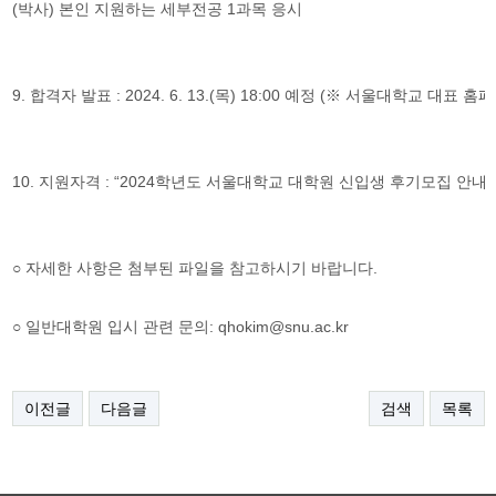
(
박사
)
본인 지원하는 세부전공
1
과목 응시
9.
합격자 발표
: 2024. 6. 13.(
목
) 18:00 예정 (
※
서울대학교 대표 홈
10.
지원자격
: “2024
학년도 서울대학교 대학원 신입생 후기모집 안내
○
자세한 사항은 첨부된 파일을 참고하시기 바랍니다
.
​○
일반대학원 입시 관련 문의: qhokim@snu.ac.kr
이전글
다음글
검색
목록