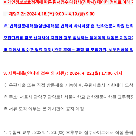
※ 개인정보보호정책에 따른 원서접수 대행사(진학사) 데이터 정비로 아래 기
- 해당기간: 2024.4.18.(목) 9:00 ~ 4.19.(금) 9:00
※ '법학전문
대학원(일반대학원) 법학과 박사과정
’은
‘
법학전문대학원 법학
모집단위를 잘못 선택하여 지원한 경우 발생하는 불이익의 책임은 지원자에
※
​
지원서 접수
(
전형료 결제
)
완료 후에는 과정 및 모집단위, 세부전공을 절
3.
서류제출
(
인터넷 접수 외 서류
) : 2024. 4. 22.(월
) 17:00
까지
※ 우편제출 또는 직접 방문제출 가능하며
, 우편제출시
기한내에 도착한
​※
주소
:
서울시 관악구 관
악로
1
서울대학교 법학전문대학원 교무행정
※
​ 서류 도착 여부는 본 게시판에 공지 예정
4.
수험표 교부
: 2024. 4. 23.(화)
오후부터 접수사이트에서 직접 출력