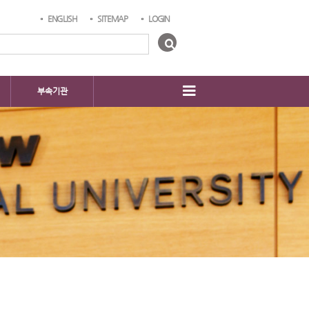
ENGLISH
SITEMAP
LOGIN
부속기관