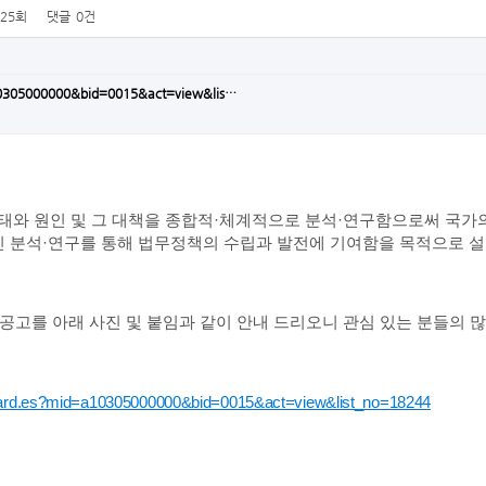
125회
댓글
0건
a10305000000&bid=0015&act=view&lis…
태와 원인 및 그 대책을 종합적·체계적으로 분석·연구함으로써 국
인 분석·연구를 통해 법무정책의 수립과 발전에 기여함을 목적으로 
용공고를 아래 사진 및 붙임과 같이 안내 드리오니 관심 있는 분들의 
/board.es?mid=a10305000000&bid=0015&act=view&list_no=18244