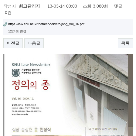
작성자
최고관리자
13-03-14 00:00
조회
3,080회
댓글
0건
https://law.snu.ac.kr/data/ebook/etc/jong_vol_16.pdf
1224회 연결
이전글
다음글
목록