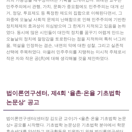
의의 가능성을 재구성하려는 기획을 소개하였다. 최태현 교수는
민주주의에서 관행, 가치, 문화가 중요함에도 민주주의는 대개 선
거, 정당, 투표제도 등 특정한 제도의 집합으로 이해된다면서, 그
와중에 오늘날 사회적 문제의 난해함으로 인해 민주주의에 기반한
정치체제의 효과성이 의심받으며 그 한계가 지적되고 있음을 논하
였다. 동시에 많은 시민들이 대안적 정치를 꿈꾸기 어렵게 만드는
오늘날의 정치에 절망감을 토로한다는 점을 지적하며 특히 너그러
움, 역설을 인정하는 겸손, 내면의 악에 대한 성찰, 그리고 실존적
선택에 주목하였다. 아울러 민주주의를 지탱하는 미시적 주체로서
작은 자와 작은 공(共)에 대해 생각해볼 것을 제안하였다.
법이론연구센터, 제4회 ‘율촌·온율 기초법학
논문상’ 공고
법이론연구센터(센터장 김도균 교수)가 <율촌·온율 기초법학 논문
상> 공모를 시작했다. 기초법학 논문상은 기초법학 분야에서 학문
후속세대를 양성하고 연구활동을 지원하기 위해 법이론연구센터