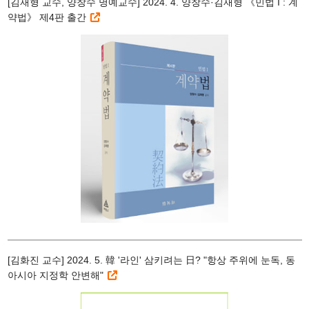
[김재형 교수, 양창수 명예교수] 2024. 4. 양창수·김재형 《민법 I : 계
약법》 제4판 출간
[김화진 교수] 2024. 5. 韓 '라인' 삼키려는 日? "항상 주위에 눈독, 동
아시아 지정학 안변해"