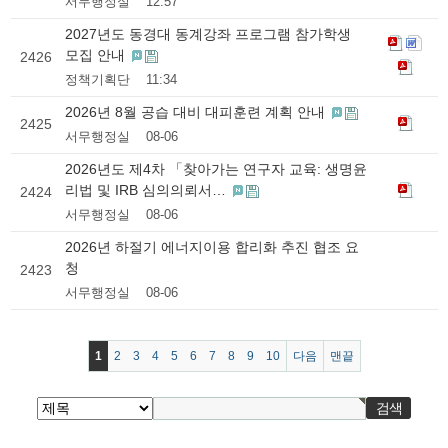
서무행정실
12:57
2027년도 동경대 동계강좌 프로그램 참가학생
모집 안내
2426
정책기획단
11:34
2026년 8월 공습 대비 대피훈련 계획 안내
2425
서무행정실
08-06
2026년도 제4차 「찾아가는 연구자 교육: 생명윤
리법 및 IRB 심의의뢰서…
2424
서무행정실
08-06
2026년 하절기 에너지이용 합리화 추진 협조 요
청
2423
서무행정실
08-06
1
2
3
4
5
6
7
8
9
10
다음
맨끝