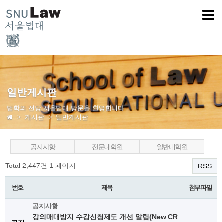
일반게시판
법학의 전당 서울법대 방문을 환영합니다
게시판
일반게시판
공지사항
전문대학원
일반대학원
Total 2,447건
1 페이지
RSS
번호
제목
첨부파일
공지사항
강의매매방지 수강신청제도 개선 알림(New CR