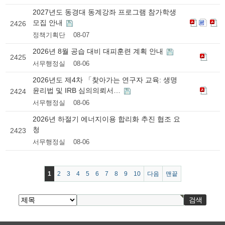
2027년도 동경대 동계강좌 프로그램 참가학생
모집 안내
2426
정책기획단
08-07
2026년 8월 공습 대비 대피훈련 계획 안내
2425
서무행정실
08-06
2026년도 제4차 「찾아가는 연구자 교육: 생명
윤리법 및 IRB 심의의뢰서…
2424
서무행정실
08-06
2026년 하절기 에너지이용 합리화 추진 협조 요
청
2423
서무행정실
08-06
1
2
3
4
5
6
7
8
9
10
다음
맨끝