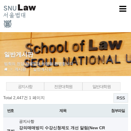
일반게시판
법학의 전당 서울법대 방문을 환영합니다
게시판
일반게시판
공지사항
전문대학원
일반대학원
Total 2,447건
1 페이지
RSS
번호
제목
첨부파일
공지사항
강의매매방지 수강신청제도 개선 알림(New CR