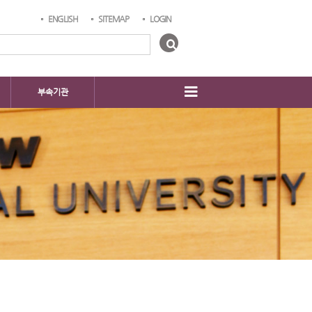
ENGLISH
SITEMAP
LOGIN
부속기관