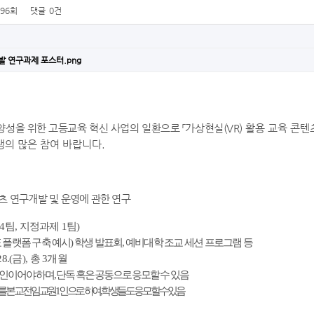
896회
댓글
0건
발 연구과제 포스터.png
양성을 위한 고등교육 혁신 사업의 일환으로 「가상현실(VR)
활용 교육 콘텐
생의 많은 참여 바랍니다.
츠 연구개발 및 운영에 관한 연구
4팀, 지정과제 1팀)
표 플랫폼 구축 예시) 학생 발표회, 예비대학 조교 세션 프로그램 등
 28.(금), 총 3개월
인이어야 하며, 단독 혹은 공동으로 응모할 수 있음
본교 전임교원 1인으로 하여, 학생들도 응모할 수 있음