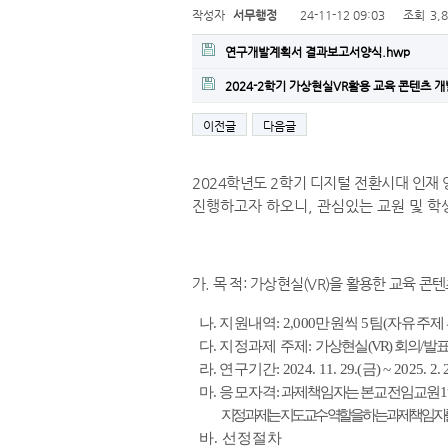
작성자
서무행정
24-11-12 09:03
조회
3,
연구개발계획서 결과보고서양식.hwp
2024-2학기 가상현실VR활용 교육 콘텐츠 개
이전글
다음글
2024학년도 2학기 디지털 전환시대 인재 
진행하고자 하오니, 관심있는 교원 및 학
가. 목 적:
가상현실(VR)을 활용한 교육 콘텐
나. 지원내역: 2,000만원씩 5팀(자유주제 
다. 지정과제 주제:
가상현실(VR) 회의/발
라. 연구기간: 2024. 11. 29.(금) ~ 2025. 2.
마. 응모자격:
과제책임자는 본교 전임교원 1
지정과제는 지도교수 역할을 하는 과제책임자를 
바.
선정절차