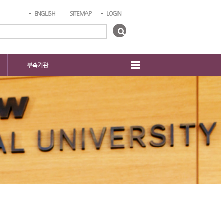
ENGLISH
SITEMAP
LOGIN
부속기관