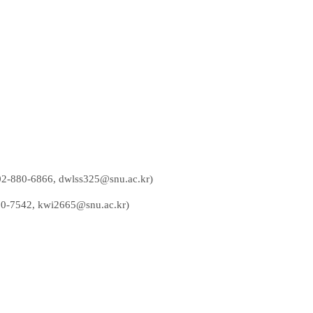
02-880-6866, dwlss325@snu.ac​.kr)
-7542,
kwi2665@snu.ac.kr
)