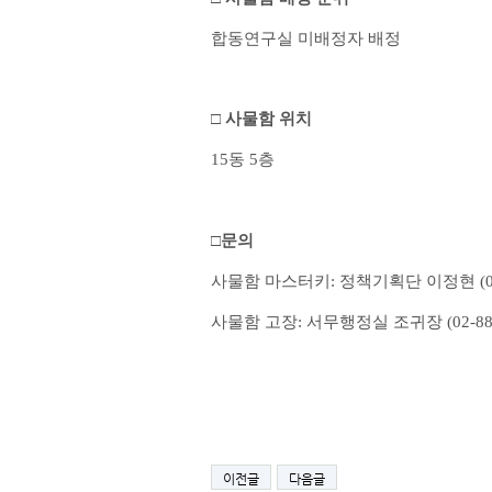
합동연구실 미배정자 배정
□
사물함 위치
15동 5층
□문의
사물함 마스터키: 정책기획단 이정현
(
사물함 고장: 서무행정실 조귀장 (02-880
이전글
다음글