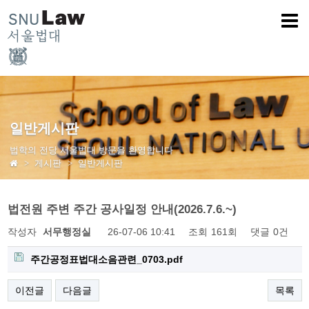
일반게시판
법학의 전당 서울법대 방문을 환영합니다
게시판
일반게시판
법전원 주변 주간 공사일정 안내(2026.7.6.~)
작성자
서무행정실
26-07-06 10:41
조회
161회
댓글
0건
주간공정표법대소음관련_0703.pdf
이전글
다음글
목록