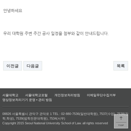
안녕하세요
우리 대학원 주변 주간 공사 일정을 첨부와 같이 안내드립니다.
이전글
다음글
목록
서울대학교
서울대학교포털
개인정보처리방침
이메일무단수집거부
영상정보처리기기 운영 • 관리 방침
08826 서울특별시 관악구 관악로 1 TEL : 02-880-7536(일반대학원), 7537(수업), 7538(장
학,학생), 7539(법학전문대학원), 7534(서무)
Copyright 2015 Seoul National University School of Law. all rights reserved