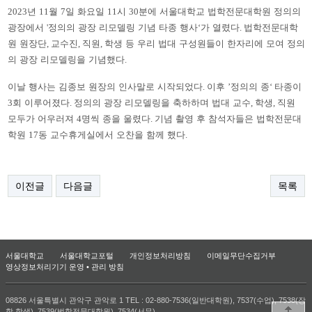
2023
년
11
월
7
일 화요일
11
시
30
분에 서울대학교 법학전문대학원 정의의
광장에서
'
정의의 광장 리모델링 기념 타종 행사
‘
가 열렸다
.
법학전문대학
원 원장단
,
교수진
,
직원
,
학생 등 우리 법대 구성원들이 한자리에 모여 정의
의 광장 리모델링을 기념했다
.
이날 행사는 김종보 원장의 인사말로 시작되었다
.
이후
’
정의의 종
‘
타종이
3
회 이루어졌다
.
정의의 광장 리모델링을 축하하며 법대 교수
,
학생
,
직원
모두가 어우러져
4
명씩 종을 울렸다
.
기념 촬영 후 참석자들은 법학전문대
학원
17
동 교수휴게실에서 오찬을 함께 했다
.
이전글
다음글
목록
서울대학교
서울대학교포털
개인정보처리방침
이메일무단수집거부
영상정보처리기기 운영 • 관리 방침
08826 서울특별시 관악구 관악로 1 TEL : 02-880-7536(일반대학원), 7537(수업), 7538(장
학,학생), 7539(법학전문대학원), 7534(서무)