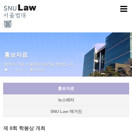
홍보자료
법학의 전당 서울법대 방문을 환영합니다
소개
홍보자료
홍보자료
뉴스레터
SNU Law 매거진
제 8회 학봉상 개최