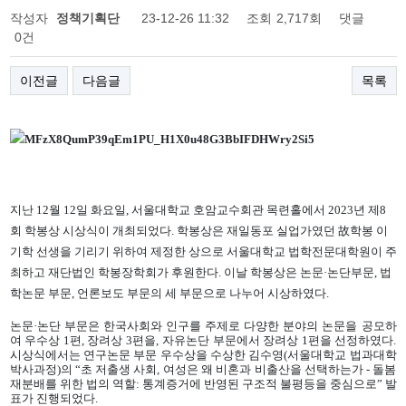
작성자
정책기획단
23-12-26 11:32
조회
2,717회
댓글
0건
이전글
다음글
목록
지난 12월 12일 화요일, 서울대학교 호암교수회관 목련홀에서 2023년 제8
회 학봉상 시상식이 개최되었다. 학봉상은 재일동포 실업가였던 故학봉 이
기학 선생을 기리기 위하여 제정한 상으로 서울대학교 법학전문대학원이 주
최하고 재단법인 학봉장학회가 후원한다. 이날 학봉상은 논문·논단부문, 법
학논문 부문, 언론보도 부문의 세 부문으로 나누어 시상하였다.
논문·논단 부문은 한국사회와 인구를 주제로 다양한 분야의 논문을 공모하
여 우수상 1편, 장려상 3편을, 자유논단 부문에서 장려상 1편을 선정하였다.
시상식에서는 연구논문 부문 우수상을 수상한 김수영(서울대학교 법과대학
박사과정)의 “초 저출생 사회, 여성은 왜 비혼과 비출산을 선택하는가 - 돌봄
재분배를 위한 법의 역할: 통계증거에 반영된 구조적 불평등을 중심으로” 발
표가 진행되었다.