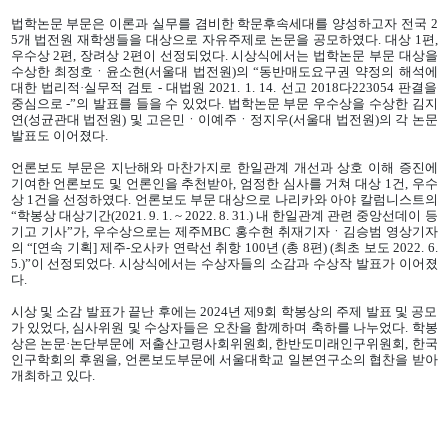
법학논문 부문은 이론과 실무를 겸비한 학문후속세대를 양성하고자 전국 2
5개 법전원 재학생들을 대상으로 자유주제로 논문을 공모하였다. 대상 1편,
우수상 2편, 장려상 2편이 선정되었다. 시상식에서는 법학논문 부문 대상을
수상한 최정호ㆍ윤소현(서울대 법전원)의 “동반매도요구권 약정의 해석에
대한 법리적·실무적 검토 - 대법원 2021. 1. 14. 선고 2018다223054 판결을
중심으로 -”의 발표를 들을 수 있었다. 법학논문 부문 우수상을 수상한 김지
연(성균관대 법전원) 및 고은민ㆍ이예주ㆍ정지우(서울대 법전원)의 각 논문
발표도 이어졌다.
언론보도 부문은 지난해와 마찬가지로 한일관계 개선과 상호 이해 증진에
기여한 언론보도 및 언론인을 추천받아, 엄정한 심사를 거쳐 대상 1건, 우수
상 1건을 선정하였다. 언론보도 부문 대상으로 나리카와 아야 칼럼니스트의
“학봉상 대상기간(2021. 9. 1. ~ 2022. 8. 31.) 내 한일관계 관련 중앙선데이 등
기고 기사”가, 우수상으로는 제주MBC 홍수현 취재기자ㆍ김승범 영상기자
의 “[연속 기획] 제주-오사카 연락선 취항 100년 (총 8편) (최초 보도 2022. 6.
5.)”이 선정되었다. 시상식에서는 수상자들의 소감과 수상작 발표가 이어졌
다.
시상 및 소감 발표가 끝난 후에는 2024년 제9회 학봉상의 주제 발표 및 공모
가 있었다, 심사위원 및 수상자들은 오찬을 함께하며 축하를 나누었다. 학봉
상은 논문·논단부문에 저출산고령사회위원회, 한반도미래인구위원회, 한국
인구학회의 후원을, 언론보도부문에 서울대학교 일본연구소의 협찬을 받아
개최하고 있다.