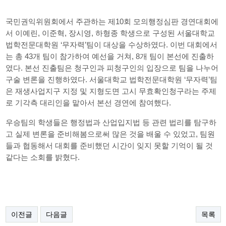
국민권익위원회에서 주관하는 제
10
회 모의행정심판 경연대회에
서 이예린
,
이준혁
,
장시영
,
하형종 학생으로 구성된 서울대학교
법학전문대학원
‘
무자력
’
팀이 대상을 수상하였다
.
이번 대회에서
는 총
43
개 팀이 참가하여 예선을 거쳐
, 8
개 팀이 본선에 진출하
였다
.
본선 진출팀은 청구인과 피청구인의 입장으로 팀을 나누어
구술 변론을 진행하였다
.
서울대학교 법학전문대학원
‘
무자력
’
팀
은 재생사업지구 지정 및 지형도면 고시 무효확인청구라는 주제
로 기각측 대리인을 맡아서 본선 경연에 참여했다
.
우승팀의 학생들은 행정법과 산업입지법 등 관련 법리를 탐구하
고 실제 변론을 준비해봄으로써 많은 것을 배울 수 있었고
,
팀원
들과 협동해서 대회를 준비했던 시간이 잊지 못할 기억이 될 것
같다는 소회를 밝혔다
.
이전글
다음글
목록