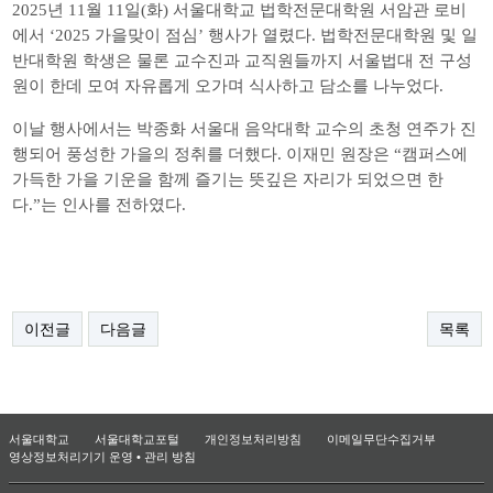
2025
년
11
월
11
일
(
화
)
서울대학교 법학전문대학원 서암관 로비
에서
‘2025
가을맞이 점심
’
행사가 열렸다
.
법학전문대학원 및 일
반대학원 학생은 물론 교수진과 교직원들까지 서울법대 전 구성
원이 한데 모여 자유롭게 오가며 식사하고 담소를 나누었다
.
이날 행사에서는 박종화 서울대 음악대학 교수의 초청 연주가 진
행되어 풍성한 가을의 정취를 더했다
.
이재민 원장은
“
캠퍼스에
가득한 가을 기운을 함께 즐기는 뜻깊은 자리가 되었으면 한
다
.”
는 인사를 전하였다
.
이전글
다음글
목록
서울대학교
서울대학교포털
개인정보처리방침
이메일무단수집거부
영상정보처리기기 운영 • 관리 방침