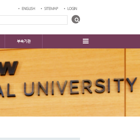
ENGLISH
SITEMAP
LOGIN
부속기관