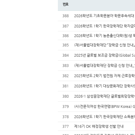
번호
388
2026학년도 기초학문분야 학문후속세대
387
2026학년도 1학기 한국장학재단 학자금
386
2026학년도 1학기 농촌출신대학(원)생
385
(재)서울법대장학재단 「장학금 신청 안
384
2025년 글로벌 보조금 장학금(Global Sub
383
(재)서울법대장학재단 장학금 신청 안
382
2025학년도 2학기 법전원 자체 근로장
381
2026학년도 1학기 대상문화재단 장학사
380
2026-1 삼성꿈장학재단 글로벌희망장학생(Gl
379
(사)전문직여성 한국연맹(BPW Korea)
378
2026학년도 1학기 한국장학재단 소득분
377
제16기 OK 배정장학생 선발 안내