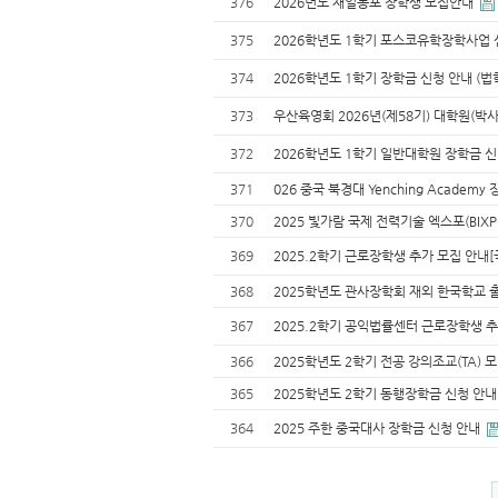
376
2026년도 재일동포 장학생 모집안내
375
2026학년도 1학기 포스코유학장학사업 
374
2026학년도 1학기 장학금 신청 안내 (
373
우산육영회 2026년(제58기) 대학원(박
372
2026학년도 1학기 일반대학원 장학금 신
371
026 중국 북경대 Yenching Academ
370
2025 빛가람 국제 전력기술 엑스포(BIXP
369
2025.2학기 근로장학생 추가 모집 안
368
2025학년도 관사장학회 재외 한국학교 
367
2025.2학기 공익법률센터 근로장학생 
366
2025학년도 2학기 전공 강의조교(TA) 
365
2025학년도 2학기 동행장학금 신청 안내
364
2025 주한 중국대사 장학금 신청 안내