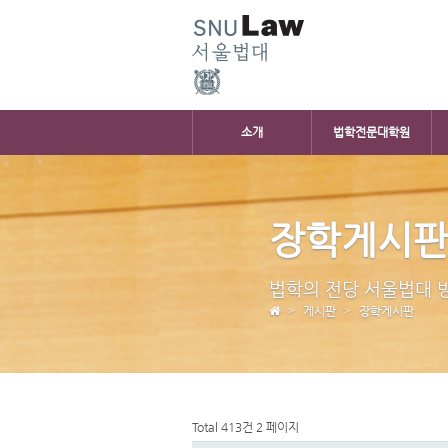
소개
법학전문대학원
장학게시
법학의 전당 서울법대 
게시판
장학게시판
Total 413건
2 페이지