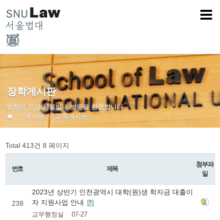
장학게시판
법학의 전당 서울법대 방문을 환영합니다
게시판
장학게시판
Total 413건
8 페이지
첨부파
번호
제목
일
2023년 상반기 인천광역시 대학(원)생 학자금 대출이
자 지원사업 안내
238
교무행정실
07-27