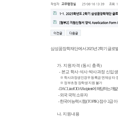
작성자
교무행정실
25-06-16 13:39
조회
1-1. 2025학년도 2학기 삼성꿈장학재단 글로
[첨부2] 지원신청서 양식 Application Form 
이전글
다음글
삼성꿈장학재단
에서 2025년 2학기 글로벌 
가. 지원자격 (동시 충족)
-
본교 학사·석사·박사과정 신입생
※ 학사과정생인경우 등록금 면제성 타 장
※ 정부초청 장학생 지원 불가
-
DAC List of ODA Recipients에
해당하는 개발도
- 외국 국적 소유자
- 한국어능력시험(TOPIK) 점수 2급 
나.
지원내용