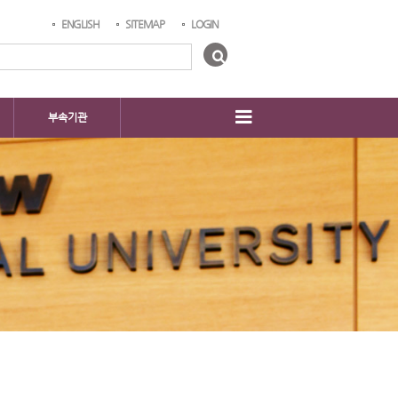
ENGLISH
SITEMAP
LOGIN
부속기관