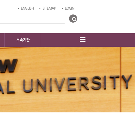
ENGLISH
SITEMAP
LOGIN
부속기관