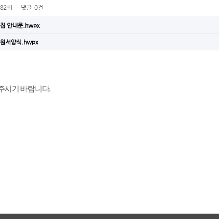
982회
댓글
0건
모집 안내문.hwpx
지원서양식.hwpx
주시기 바랍니다.