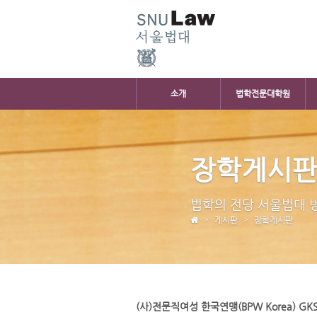
소개
법학전문대학원
장학게시
법학의 전당 서울법대 
게시판
장학게시판
(사)전문직여성 한국연맹(BPW Korea) G