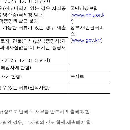
. ~ 2025. 12. 31.(1
)
년간
(
원
신고내역이 없는 경우 사실증
국민건강보험
(
)
(
www.nhis.or.k
수영수증
국세청 발급
r
)
액증명원 발급 불가
24
이 가능한 서류가 있는 경우 제출
정부
민원서비
스
(
www.gov.kr/
)
+
+
)
(
)
(
토지
건물
과세
납세
증명서
과
”
과세사실없음
이 표기된 증명서
. ~ 2025. 12. 31.(1
)
년간
(
)
해당자에 한함
)
복지로
자에 한함
(
)
 수 있는 서류
선택사항
 규정으로 인해 위 서류를 반드시 제출해야 함
,
.
사람인 경우
그 사람의 것도 함께 제출해야 함