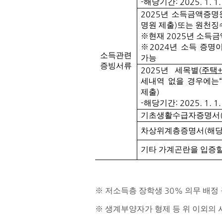
-
: 2025. 1. 1
해당기간
2025
년 소득금액증명
)
명원 제출
또는 원천징
2025
​※
현재
년 소득금
2024
※
년 소득 증명
소득관련
가능
증빙서류
2025
(
년 세목별
주택
“
세내역 없을 경우에는
)
제출
-
: 2025. 1. 1
해당기간
기초생활수급자증명서
(
차상위계층증명서
해당
기타 가계곤란을 입증할
30%
※
저소득층 장학생
의무 배정
※
생계부양자가 형제 등 위 이외의 