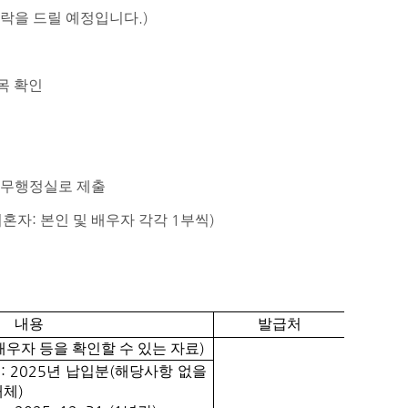
.)
연락을 드릴 예정입니다
목 확인
교무행정실로 제출
:
1
)
기혼자
본인 및 배우자 각각
부씩
내용
발급처
)
배우자 등을 확인할 수 있는 자료
: 2025
(
서
년 납입분
해당사항 없을
)
대체