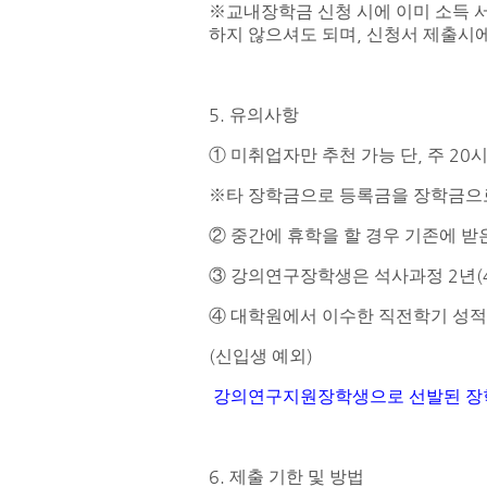
※
교내장학금 신청 시에 이미 소득 
,
하지 않으셔도 되며
신청서 제출시에
5.
유의사항
,
20
①
미취업자만 추천 가능 단
주
시
※
타 장학금으로 등록금을 장학금으로
​②
중간에 휴학을 할 경우 기존에 받
2
(
​③
강의연구장학생은 석사과정
년
​④
대학원에서 이수한 직전학기 성
(
)
신입생 예외
강의연구지원장학생으로 선발된 장
6
.
제출 기한 및 방법