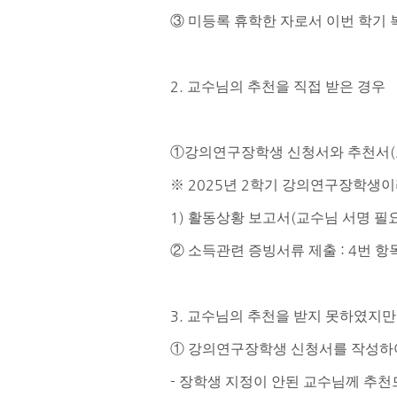
③​
미등록 휴학한 자로서 이번 학기 
2.
교수님의 추천을 직접 받은 경우
(
①​
강의연구장학생 신청서와 추천서
2025
2
※
년
학기 강의연구장학생이
1)
(
활동상황 보고서
교수님 서명 필
: 4
②
소득관련 증빙서류 제출
번 항
3.
교수님의 추천을 받지 못하였지만
①
강의연구장학생 신청서를 작성하
-
장학생 지정이 안된 교수님께 추천