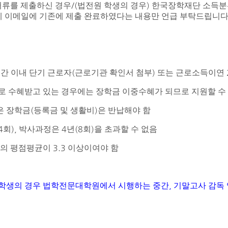
/(
)
서류를 제출하신 경우
법전원 학생의 경우
한국장학재단 소득분위
 이메일에 기존에 제출 완료하였다는 내용만 언급 부탁드립니
(
)
간 이내 단기 근로자
근로기관 확인서 첨부
또는 근로소득이연
 수혜받고 있는 경우에는 장학금 이중수혜가 되므로 지원할 수
(
)
은 장학금
등록금 및 생활비
은 반납해야 함
4
),
4
(8
)
회
박사과정은
년
회
을 초과할 수 없음
3.3
적의 평점평균이
이상이여야 함
,
학생의 경우 법학전문대학원에서 시행하는 중간
기말고사 감독