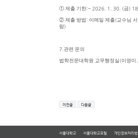
:~ 2026. 1. 30. (
) 1
①
제출 기한
금
:
(
​②
제출 방법
이메일 제출
교수님 서
)
람
7.
관련 문의
(
법학전문대학원 교무행정실
이영미
이전글
다음글
서울대학교
서울대학교포털
개인정보처리방