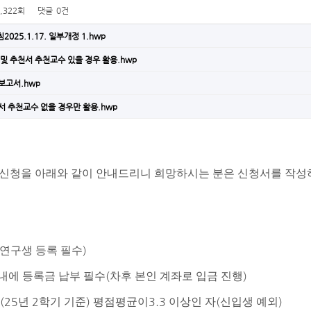
1,322회
댓글
0건
25.1.17. 일부개정 1.hwp
및 추천서 추천교수 있을 경우 활용.hwp
보고서.hwp
 추천교수 없을 경우만 활용.hwp
신청을 아래와 같이 안내드리니 희망하시는 분은 신청서를 작성
)
연구생 등록 필수
(
)
 내에 등록금 납부 필수
차후 본인 계좌로 입금 진행
(25
2
)
3.3
(
)
년
학기 기준
평점평균이
이상인 자
신입생 예외