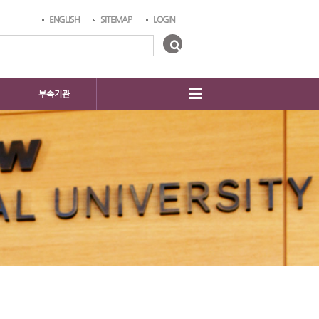
ENGLISH
SITEMAP
LOGIN
부속기관