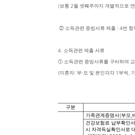
(
2
보통
월 셋째주까지 개별적으로 
: 4
②
소득관련 증빙서류 제출
번 항
4.
소득관련 제출 서류
①
소득관련 증빙서류를 구비하여 
(
:
·
1
,
미혼자
부
모 및 본인각각
부씩
구분
(
,
가족관계증명서
부모
건강보험료 납부확인
시 자격득실확인서로 