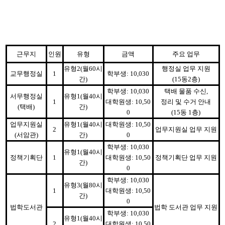
근무지
인원
유형
금액
주요 업무
유형
2(
월
60
시
행정실 업무 지원
교무행정실
1
학부생
: 10,030
간
)
(15
동
2
층
)
학부생
: 10,030
택배 물품 수신
,
서무행정실
유형
1(
월
40
시
1
대학원생
: 10,50
정리 및 수거 안내
(
택배
)
간
)
0
(15
동
1
층
)
업무지원실
유형
1(
월
40
시
대학원생
: 10,50
2
업무지원실 업무 지원
(
서암관
)
간
)
0
학부생
: 10,030
유형
1(
월
40
시
정책기획단
1
대학원생
: 10,50
정책기획단 업무 지원
간
)
0
학부생
: 10,030
유형
3(
월
80
시
1
대학원생
: 10,50
간
)
0
법학도서관
법학 도서관 업무 지원
학부생
: 10,030
유형
1(
월
40
시
2
대학원생
: 10,50