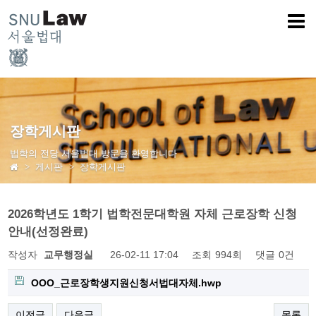
장학게시판
법학의 전당 서울법대 방문을 환영합니다
게시판
장학게시판
2026학년도 1학기 법학전문대학원 자체 근로장학 신청
안내(선정완료)
작성자
교무행정실
26-02-11 17:04
조회
994회
댓글
0건
OOO_근로장학생지원신청서법대자체.hwp
이전글
다음글
목록