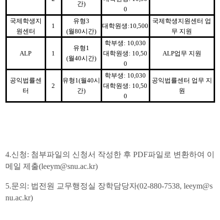
간
)
0
국제학생지
유형
3
국제학생지원센터 업
1
대학원생
:10,500
원센터
(
월
80
시간
)
무 지원
학부생
: 10,030
유형
1
ALP
1
대학원생
: 10,50
ALP
업무 지원
(
월
40
시간
)
0
학부생
: 10,030
공익법률센
유형
1(
월
40
시
공익법률센터 업무 지
2
대학원생
: 10,50
터
간
)
원
0
4.
신청
:
첨부파일의 신청서 작성한 후
PDF
파일로 변환하여 이
메일 제출
(leeym@snu.ac.kr)
5.
문의
:
법전원 교무행정실 장학담당자
(02-880-7538, leeym@s
nu.ac.kr)