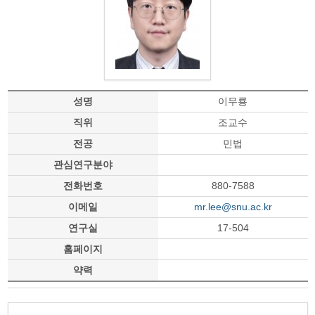
성명
이무룡
직위
조교수
전공
민법
관심연구분야
전화번호
880-7588
이메일
mr.lee@snu.ac.kr
연구실
17-504
홈페이지
약력