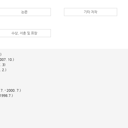
논문
기타 저작
수상, 서훈 및 표창
)
7. 10.)
 3)
 2.)
- 2000. 7.)
998.7.)