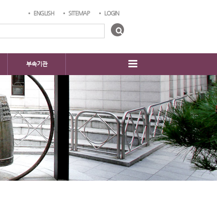
ENGLISH
SITEMAP
LOGIN
부속기관