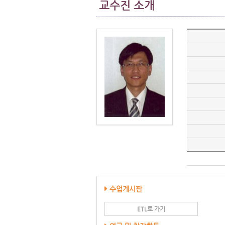
교수진 소개
수업게시판
ETL로 가기