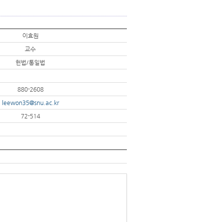
이효원
교수
헌법/통일법
880-2608
leewon35@snu.ac.kr
72-514